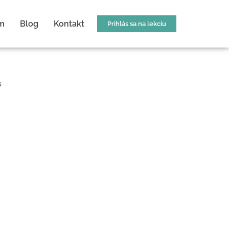
m
Blog
Kontakt
Prihlás sa na lekciu
s