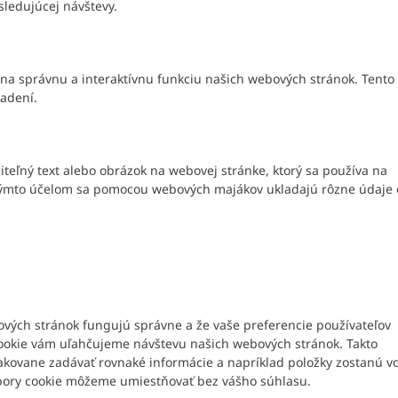
sledujúcej návštevy.
 na správnu a interaktívnu funkciu našich webových stránok. Tento
iadení.
iteľný text alebo obrázok na webovej stránke, ktorý sa používa na
týmto účelom sa pomocou webových majákov ukladajú rôzne údaje 
bových stránok fungujú správne a že vaše preferencie používateľov
okie vám uľahčujeme návštevu našich webových stránok. Takto
kovane zadávať rovnaké informácie a napríklad položky zostanú v
bory cookie môžeme umiestňovať bez vášho súhlasu.