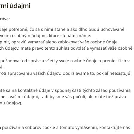
ými údajmi
ráva:
daje potrebné, čo sa s nimi stane a ako dlho budú uchovávané.
 svojim osobným údajom, ktoré sú nám známe.
lniť, opraviť, vymazať alebo zablokovať vaše osobné údaje.
ch údajov, máte právo tento súhlas odvolať a vymazať vaše osobné
požadovať od správcu všetky svoje osobné údaje a preniesť ich v
i.
oti spracovaniu vašich údajov. Dodržiavame to, pokiaľ neexistujú
rite sa na kontaktné údaje v spodnej časti týchto zásad používania
me s vašimi údajmi, radi by sme vás počuli, ale máte tiež právo
nu údajov).
používania súborov cookie a tomuto vyhláseniu, kontaktujte nás