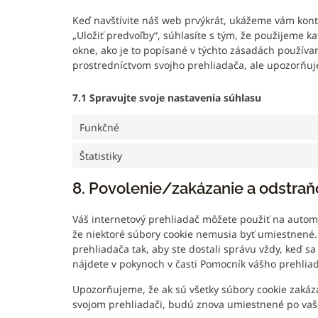
Keď navštívite náš web prvýkrát, ukážeme vám kont
„Uložiť predvoľby“, súhlasíte s tým, že použijeme k
okne, ako je to popísané v týchto zásadách používa
prostredníctvom svojho prehliadača, ale upozorňu
7.1 Spravujte svoje nastavenia súhlasu
Funkčné
Štatistiky
8. Povolenie/zakázanie a odstraň
Váš internetový prehliadač môžete použiť na autom
že niektoré súbory cookie nemusia byť umiestnené.
prehliadača tak, aby ste dostali správu vždy, keď s
nájdete v pokynoch v časti Pomocník vášho prehlia
Upozorňujeme, že ak sú všetky súbory cookie zakáz
svojom prehliadači, budú znova umiestnené po vašo