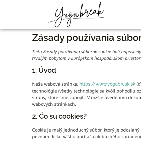
Zásady používania súbor
Tieto Zásady používania súborov cookie boli naposledy
trvalým pobytom v Európskom hospodárskom priestore
1. Úvod
Naša webová stránka,
(ď
https://www.yogabreak.sk
technológie (všetky technológie sa kvôli pohodliu o
strany, ktoré sme zapojili. V nižšie uvedenom dok
webových stránkach.
2. Čo sú cookies?
Cookie je malý jednoduchý súbor, ktorý je odoslan
pevnom disku vášho počítača alebo iného zariadeni