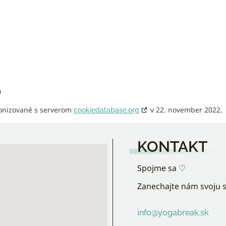
0
ronizované s serverom
v 22. november 2022.
cookiedatabase.org
KONTAKT
Spojme sa ♡︎
Zanechajte nám svoju 
info@yogabreak.sk