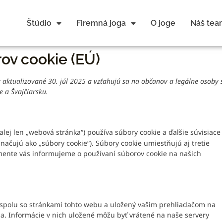
Štúdio
Firemná joga
O joge
Náš tea
ov cookie (EÚ)
 aktualizované 30. júl 2025 a vzťahujú sa na občanov a legálne osoby 
 a Švajčiarsku.
alej len „webová stránka“) používa súbory cookie a ďalšie súvisiace
značujú ako „súbory cookie“). Súbory cookie umiestňujú aj tretie
umente vás informujeme o používaní súborov cookie na našich
ý spolu so stránkami tohto webu a uložený vašim prehliadačom na
a. Informácie v nich uložené môžu byť vrátené na naše servery