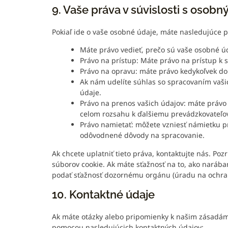
9. Vaše práva v súvislosti s osobn
Pokiaľ ide o vaše osobné údaje, máte nasledujúce p
Máte právo vedieť, prečo sú vaše osobné ú
Právo na prístup: Máte právo na prístup k
Právo na opravu: máte právo kedykoľvek dop
Ak nám udelíte súhlas so spracovaním vaši
údaje.
Právo na prenos vašich údajov: máte právo 
celom rozsahu k ďalšiemu prevádzkovateľov
Právo namietať: môžete vzniesť námietku pr
odôvodnené dôvody na spracovanie.
Ak chcete uplatniť tieto práva, kontaktujte nás. Poz
súborov cookie. Ak máte sťažnosť na to, ako narába
podať sťažnosť dozornému orgánu (úradu na ochra
10. Kontaktné údaje
Ak máte otázky alebo pripomienky k našim zásadám 
pomocou nasledujúcich kontaktných údajov: