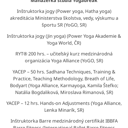
Manažérka štúdia Yogabreak
Inštruktorka jogy (Power yoga, Hatha yoga)
akreditácia Ministerstva školstva, vedy, výskumu a
športu SR (YoGO, SR)
Inštruktorka jogy (Jin yoga) (Power Yoga Akademie &
Yoga World, ČR)
RYT® 200 hrs. – učiteľský kurz medzinárodná
organizácia Yoga Alliance (YoGO, SR)
YACEP – 50 hrs. Sadhana Techniques, Training &
Practice, Teaching Methodology, Breath of Life,
Bodyart (Yoga Alliance, Karmayoga, Kamila Štefko;
Natália Bogdaliková, Miroslava Rimanová, SR)
YACEP – 12 hrs. Hands-on Adjustments (Yoga Alliance,
Lenka Minarík, SR)
Inštruktorka Barre medzinárodný certifikát IBBFA
Barre Fitness (International Ballet Barre Fitness