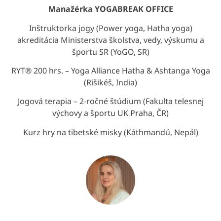
Manažérka YOGABREAK OFFICE
Inštruktorka jogy (Power yoga, Hatha yoga)
akreditácia Ministerstva školstva, vedy, výskumu a
športu SR (YoGO, SR)
RYT® 200 hrs. – Yoga Alliance Hatha & Ashtanga Yoga
(Rišikéš, India)
Jogová terapia – 2-ročné štúdium (Fakulta telesnej
výchovy a športu UK Praha, ČR)
Kurz hry na tibetské misky (Káthmandú, Nepál)