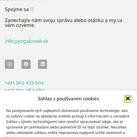
Spojme sa ♡︎
Zanechajte nám svoju správu alebo otázku a my sa
vám ozveme.
info@yogabreak.sk
+421 903 433 504
+421 904 964 560
Súhlas s používaním cookies
Mudrochova 7512/2
835 27 Bratislava-Rača
Na poskytovanie tých najlepších skúseností používame technológie, ako
Slovensko
sú súbory cookie na ukladanie a/alebo prístup k informáciám o zariadení.
Súhlas s týmito technológiami nám umožní spracovávať údaje, ako je
správanie pri prehliadaní alebo jedinečné ID na tejto stránke. Nesúhlas
alebo odvolanie súhlasu môže nepriaznivo ovplyvniť určité vlastnosti a